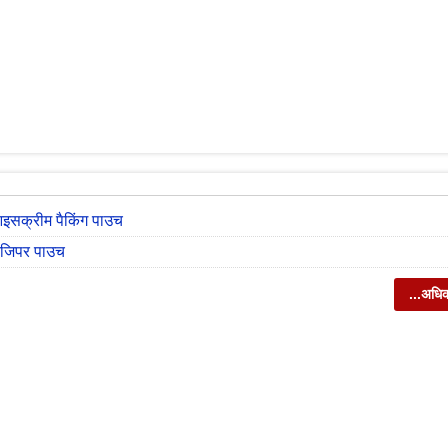
आइसक्रीम पैकिंग पाउच
प जिपर पाउच
...अधि