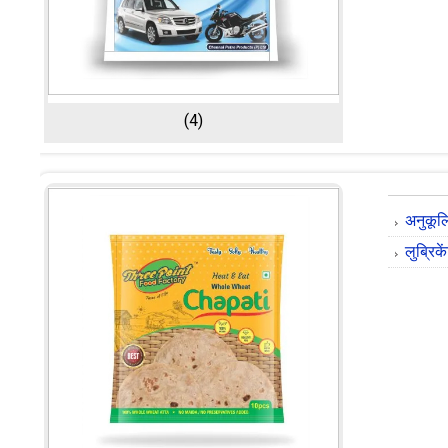
(4)
अनुकूलि
लुब्रिक