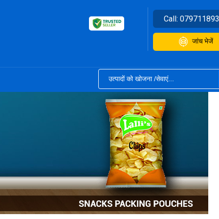
Call:
07971189
जांच भेजें