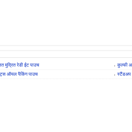
त मुद्रित रेडी ईट पाउच
कुल्फी 
ेंट्स ऑयल पैकिंग पाउच
स्टैंडअ