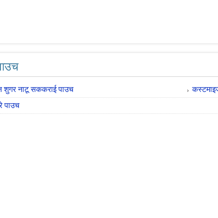
 पाउच
उन शुगर नाटू सककराई पाउच
कस्टमाइज्
रे पाउच