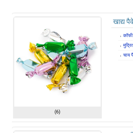
खाद्य प
कॉफी 
मुद्र
चाय प
(6)