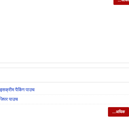
...अधि
इसक्रीम पैकिंग पाउच
 जिपर पाउच
...अधिक