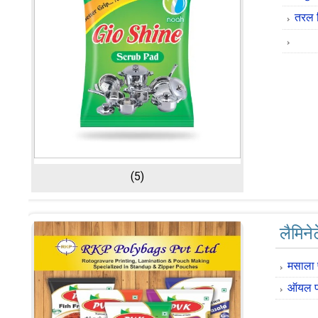
तरल ड
(5)
लैमिने
मसाला
ऑयल पा