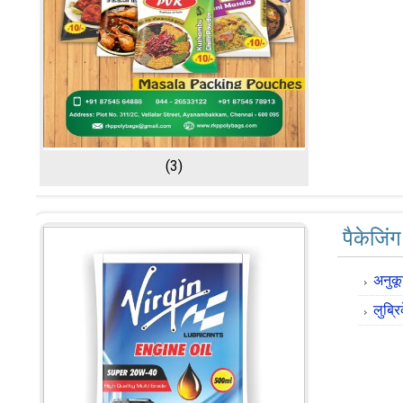
(3)
पैकेजिं
अनुकू
लुब्र