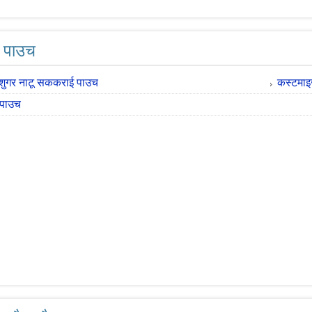
त पाउच
 शुगर नाटू सककराई पाउच
कस्टमाइज्
 पाउच