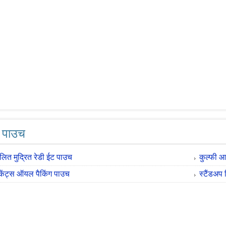
ग पाउच
लित मुद्रित रेडी ईट पाउच
कुल्फी आ
िकेंट्स ऑयल पैकिंग पाउच
स्टैंडअप