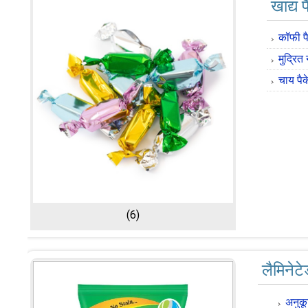
खाद्य 
कॉफी प
मुद्रित
चाय पैक
(6)
लैमिनेटे
अनुकू