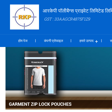
आरकेपी पॉलीबैग्स प्राइवेट लिमिटेड लिम
GST : 33AAGCR4875F1Z9
होम पेज
कंपनी प्रोफाइल
हमारे उत्पाद
स