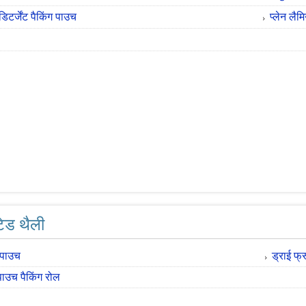
िटर्जेंट पैकिंग पाउच
प्लेन लैमि
टेड थैली
 पाउच
ड्राई फ्
उच पैकिंग रोल