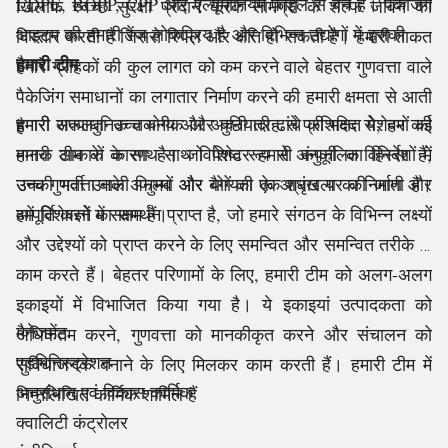
LDPE, BOPP, CPP और एल्यूमीनियम फ़ॉइल से बने हैं। पैकेजिंग
खिलाफ स्वच्छ सुरक्षा प्रदान करके सामग्री के शेल्फ जीवन का
आइटम की हमारी रेंज लोकप्रिय है और विभिन्न उद्योगों में इसकी मांग
विस्तार करती है जिससे स्पिल और क्षति हो सकती है। हमारी ताकत
हमारी टीम
है।
हमारे ग्राहकों की कुल लागत को कम करने वाले बेहतर गुणवत्ता वाले
पैकेजिंग समाधानों का लगातार निर्माण करने की हमारी क्षमता से आती
हमारी अत्याधुनिक तकनीक और बुनियादी ढांचे की मदद से, हम कई
हमारी सफलता उच्च योग्य और अच्छी तरह से प्रशिक्षित पेशेवरों की
है
मानक आकारों के साथ-साथ विशिष्ट रूप से अनुकूलित विनिर्देशों में
हमारी टीम के कारण है। जो पेशेवर हमारी कंपनी का हिस्सा हैं,
उच्च गुणवत्ता वाली फिल्मों और बैगों की एक श्रृंखला का निर्माण और
उनकी भर्ती उनके अनुभव और योग्यता के आधार पर की जाती है।
आपूर्ति करने में सक्षम हैं।
हमें विशेषज्ञों का समर्थन प्राप्त है, जो हमारे संगठन के विभिन्न लक्ष्यों
और उद्देश्यों को प्राप्त करने के लिए समन्वित और समन्वित तरीके से
काम करते हैं। बेहतर परिणामों के लिए, हमारी टीम को अलग-अलग
:
इकाइयों में विभाजित किया गया है। ये इकाइयां उत्पादकता को
मैनेजमेंट
अधिकतम करने, गुणवत्ता को मानकीकृत करने और संचालन को
एडमिनिस्ट्रेशन
सुविधाजनक बनाने के लिए मिलकर काम करती हैं। हमारी टीम में
अनुसंधान एवं विकास कार्मिक
निम्नलिखित कार्मिक शामिल हैं
क्वालिटी कंट्रोलर