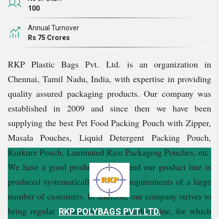
100
Annual Turnover
Rs 75 Crores
RKP Plastic Bags Pvt. Ltd. is an organization in
Chennai, Tamil Nadu, India, with expertise in providing
quality assured packaging products. Our company was
established in 2009 and since then we have been
supplying the best Pet Food Packing Pouch with Zipper,
Masala Pouches, Liquid Detergent Packing Pouch,
Kurkure Pouch, Laminated Rice Packaging Pouches, etc.
We have a good production unit and our product line is
produced systematically to meet requirements of a large
number of customers. In addition, our company strives to
bring regular innovations to its product line, for which
RKP POLYBAGS PVT. LTD.