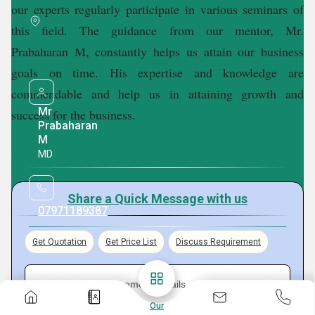
our experts regularly participate in various seminars of
this field. The guidance from our mentor, Mr.
No. 311/2C, Vellalar Street, Aynambakkam,
Prabaharan M, constantly helps us attain our business
Chennai, Tamil Nadu, 600095, India
goals on time. His expertise and knowledge are
commendable and help us in attaining growth and
Mr
success for the business.
Prabaharan
M
MD
Know More
Share a Quick Message with us
07971189387
Get Quotation
Get Price List
Discuss Requirement
Enter Buying Requirement Details
Our