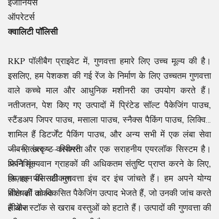
इंजीनियर्स
ऑपरेटर्स
क्वालिटी पॉलिसी
RKP पॉलीबैग प्राइवेट में, गुणवत्ता हमारे लिए उच्च मूल्य की है।
इसलिए, हम पेशकश की गई रेंज के निर्माण के लिए उच्चतम गुणवत्ता
वाले कच्चे माल और आधुनिक मशीनरी का उपयोग करते हैं।
नतीजतन, पेश किए गए उत्पादों में प्रिंटेड
सॉल्ट पैकेजिंग पाउच,
स्टैंडअप जिपर पाउच, मसाला पाउच, स्नैक्स पैकिंग पाउच
, लिक्विड
शामिल हैं
डिटर्जेंट पैकिंग पाउच,
और अन्य सभी में एक लंबा सेवा
जीवन, उत्कृष्ट कारीगरी और एक सराहनीय एयरलॉक सिस्टम है।
---- सितंबर ---- स्थिरता
अपने मूल्यवान ग्राहकों की अधिकतम संतुष्टि प्राप्त करने के लिए,
फिनिशिंग
हम हर पीस की गुणवत्ता इंच दर इंच जांचते हैं। हम अपने योग्य
डिज़ाइन की सटीकता
विशेषज्ञों को विकसित पैकेजिंग उत्पाद भेजते हैं, जो उनकी जांच करते
सील की ताकत
हैं और स्टॉक से खराब वस्तुओं को हटाते हैं। उत्पादों की गुणवत्ता की
लीकेज