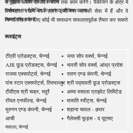
अनुकूलित पैकेजिंग का विकास
से लेकर अंतिम उत्पादन चरण तक काम करेंगे। पैकेजिंग के क्षेत्र में
पर्यावरण पर पैकेजिंग के प्रभाव को कम करना
विशेषज्ञता रखने वाले हमारे इंजीनियर आपकी सेवा में हैं और वे
लागत कम करना
निम्नलिखित के लिए कोई भी समाधान सफलतापूर्वक तैयार कर सकते
क्लाइंट्स
टीएवी प्रोडक्ट्स, चेन्नई
जया सोप वर्क्स, चेन्नई
AJR फ़ूड प्रोडक्ट्स, चेन्नई
भारती सोप वर्क्स, आंध्र प्रदेश
राजमा एक्सपोर्ट्स, चेन्नई
रावण एण्ड कंपनी, चेन्नई
पांच स्टार एक्सपोर्ट्स, तिरुवल्लुर
श्री पद्मावती फ़ूड प्रोडक्ट्स
टीवीएस श्री चक्र, मदुरै
अम्मा मसाला प्राइवेट लिमिटेड
रॉयल एनफील्ड, चेन्नई
मारूति स्वीट्स, चेन्नई
मुरुगन एण्ड कंपनी, चेन्नई
शहाना चावल - क़तर
आची
गैलेक्सी फूड्स - द यूएसए
मसाला, चेन्नई